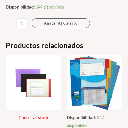
Disponibilidad:
349 disponibles
RESALTAD
Añadir Al Carrito
BIC
MARKING
Productos relacionados
CHATO
AMARILLO
cantidad
Consultar stock
Disponibilidad:
347
disponibles