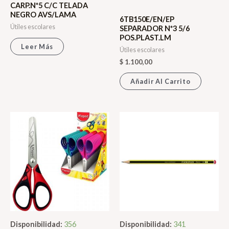
CARP.N*5 C/C TELADA
NEGRO AVS/LAMA
6TB150E/EN/EP
Útiles escolares
SEPARADOR N*3 5/6
POS.PLAST.LM
Leer Más
Útiles escolares
$
1.100,00
Añadir Al Carrito
Disponibilidad:
356
Disponibilidad:
341