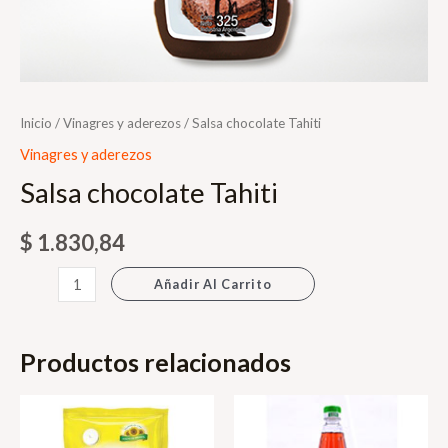
Inicio
/
Vinagres y aderezos
/ Salsa chocolate Tahiti
Vinagres y aderezos
Salsa chocolate Tahiti
$
1.830,84
Salsa
Añadir Al Carrito
chocolate
Tahiti
Productos relacionados
cantidad