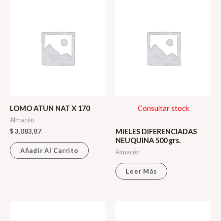
400
grs
cantidad
LOMO ATUN NAT X 170
Consultar stock
Almacén
$
3.083,87
MIELES DIFERENCIADAS
NEUQUINA 500 grs.
Añadir Al Carrito
Almacén
Leer Más