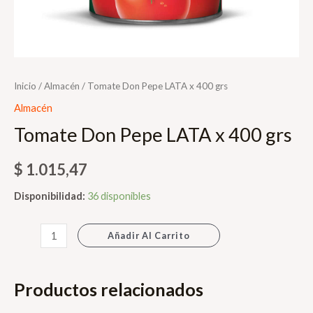
Inicio
/
Almacén
/ Tomate Don Pepe LATA x 400 grs
Almacén
Tomate Don Pepe LATA x 400 grs
$
1.015,47
Disponibilidad:
36 disponibles
Tomate
Añadir Al Carrito
Don
Pepe
Productos relacionados
LATA
x