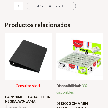
CANSON
Añadir Al Carrito
COLOR
N*5AP
Productos relacionados
MRC
cantidad
Consultar stock
Disponibilidad:
339
disponibles
CARP. 3X40 TELADA COLOR
NEGRA AVS/LAMA
011300 GOMA MINI
Útiles escolares
TECHNIC 300 LAP.